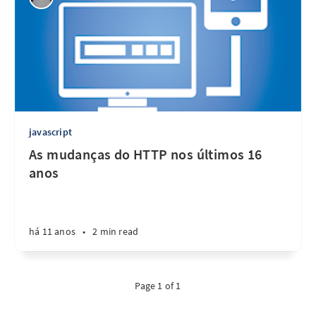
javascript
As mudanças do HTTP nos últimos 16
anos
há 11 anos
•
2 min read
Page 1 of 1